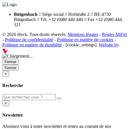
Bütgenbach
//
Siège social
//
Hofstraße 2
//
BE-4750
Bütgenbach
//
Tél. +32 (0)80 440 440
//
Fax +32 (0)80 444
321
© 2026 Heck. Tous droits réservés.
Mentions légales
-
Règles MiFid
-
Politique de confidentialité
-
Politique en matière de cookies
-
Politique en matière de durabilité
- [cookie_settings].
Website by
Fermer
Fermer
×
Recherche
×
Newsletter
Abonnez-vous à notre newsletter et restez au courant de nos