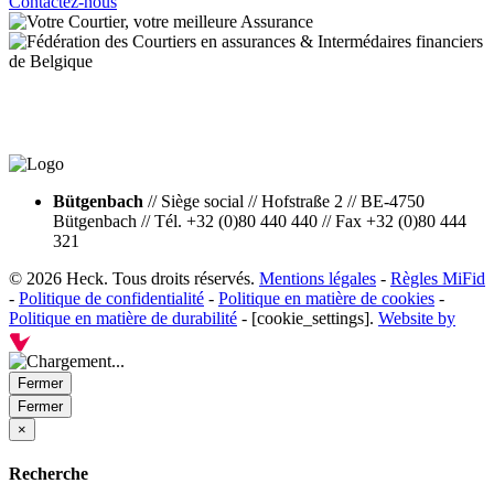
Contactez-nous
Bütgenbach
//
Siège social
//
Hofstraße 2
//
BE-4750
Bütgenbach
//
Tél. +32 (0)80 440 440
//
Fax +32 (0)80 444
321
© 2026 Heck. Tous droits réservés.
Mentions légales
-
Règles MiFid
-
Politique de confidentialité
-
Politique en matière de cookies
-
Politique en matière de durabilité
- [cookie_settings].
Website by
Fermer
Fermer
×
Recherche